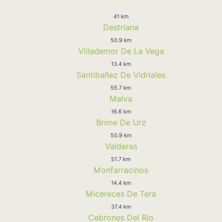
41 km
Destriana
50.9 km
Villademor De La Vega
13.4 km
Santibañez De Vidriales
55.7 km
Malva
16.6 km
Brime De Urz
50.9 km
Valderas
51.7 km
Monfarracinos
14.4 km
Micereces De Tera
37.4 km
Cebrones Del Rio