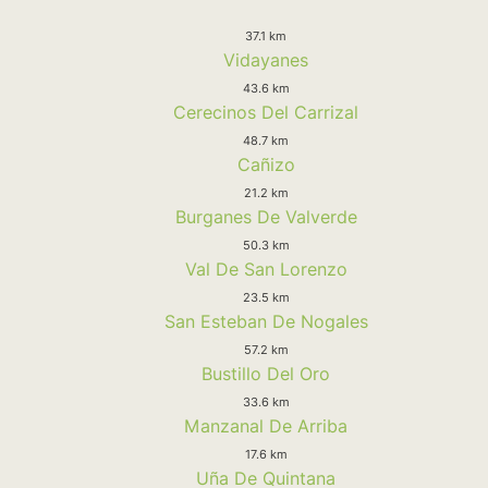
37.1 km
Vidayanes
43.6 km
Cerecinos Del Carrizal
48.7 km
Cañizo
21.2 km
Burganes De Valverde
50.3 km
Val De San Lorenzo
23.5 km
San Esteban De Nogales
57.2 km
Bustillo Del Oro
33.6 km
Manzanal De Arriba
17.6 km
Uña De Quintana