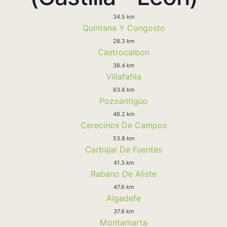
34.5 km
Quintana Y Congosto
28.3 km
Castrocalbon
38.4 km
Villafafila
63.6 km
Pozoantiguo
46.2 km
Cerecinos De Campos
53.8 km
Carbajal De Fuentes
41.3 km
Rabano De Aliste
47.6 km
Algadefe
37.8 km
Montamarta