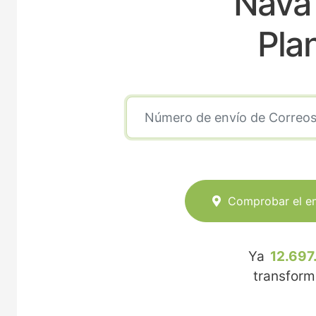
Nava 
Pla
Comprobar el e
Ya
12.697
transfor