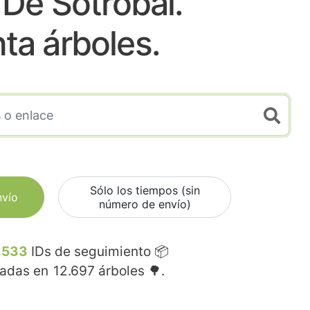
De Sotrobal.
nta árboles.
Sólo los tiempos (sin
nvío
número de envío)
.533
IDs de seguimiento 📦
madas en
12.697
árboles 🌳.