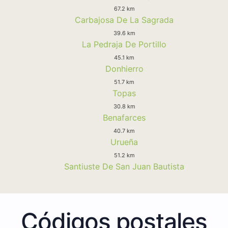
67.2 km
Carbajosa De La Sagrada
39.6 km
La Pedraja De Portillo
45.1 km
Donhierro
51.7 km
Topas
30.8 km
Benafarces
40.7 km
Urueña
51.2 km
Santiuste De San Juan Bautista
Códigos postales