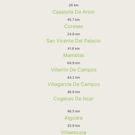
26 km
Casasola De Arion
45.7 km
Coreses
24.8 km
San Vicente Del Palacio
41.6 km
Mamblas
64.9 km
Villarrin De Campos
44.2 km
Villagarcia De Campos
46.9 km
Cogeces De Iscar
46.5 km
Algodre
35.9 km
Villaescusa