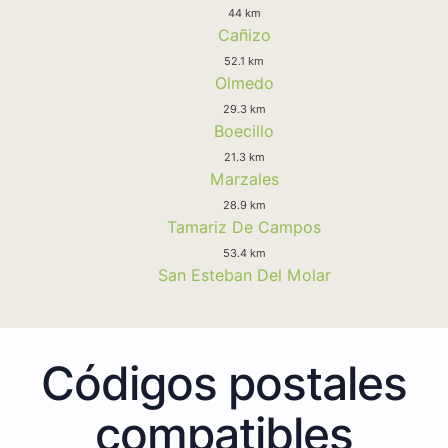
44 km
Cañizo
52.1 km
Olmedo
29.3 km
Boecillo
21.3 km
Marzales
28.9 km
Tamariz De Campos
53.4 km
San Esteban Del Molar
Códigos postales
compatibles