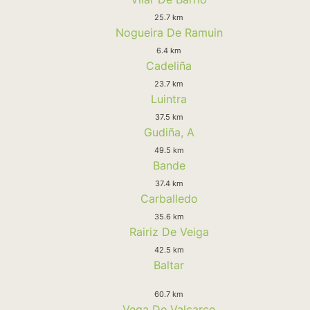
25.7 km
Nogueira De Ramuin
6.4 km
Cadeliña
23.7 km
Luintra
37.5 km
Gudiña, A
49.5 km
Bande
37.4 km
Carballedo
35.6 km
Rairiz De Veiga
42.5 km
Baltar
60.7 km
Vega De Valcarce