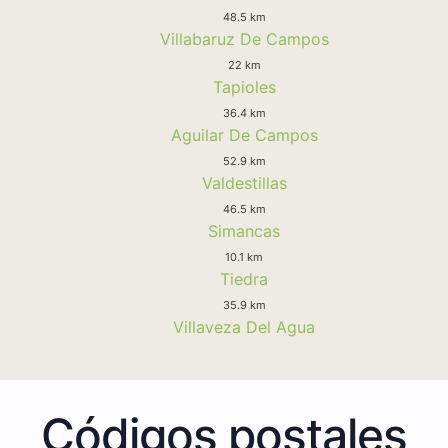
48.5 km
Villabaruz De Campos
22 km
Tapioles
36.4 km
Aguilar De Campos
52.9 km
Valdestillas
46.5 km
Simancas
10.1 km
Tiedra
35.9 km
Villaveza Del Agua
Códigos postales