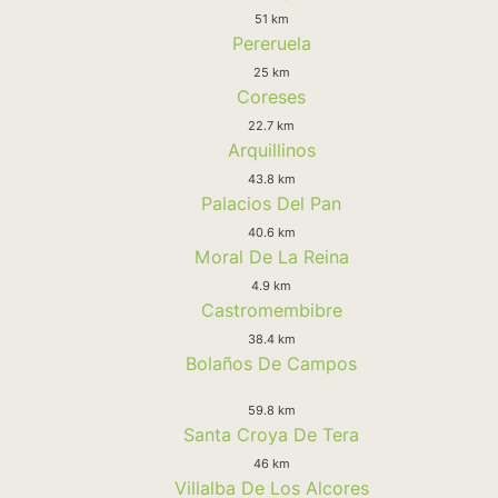
51 km
Pereruela
25 km
Coreses
22.7 km
Arquillinos
43.8 km
Palacios Del Pan
40.6 km
Moral De La Reina
4.9 km
Castromembibre
38.4 km
Bolaños De Campos
59.8 km
Santa Croya De Tera
46 km
Villalba De Los Alcores