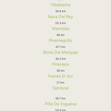
Villalbarba
36.8 km
Nava Del Rey
55.3 km
Mamblas
46 km
Pinarnegrillo
47.7 km
Mota Del Marques
38.3 km
Pinarejos
36 km
Fuente El Sol
27 km
Samboal
38.7 km
Piña De Esgueva
58.9 km