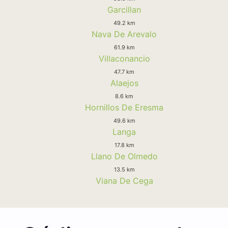
Garcillan
49.2 km
Nava De Arevalo
61.9 km
Villaconancio
47.7 km
Alaejos
8.6 km
Hornillos De Eresma
49.6 km
Langa
17.8 km
Llano De Olmedo
13.5 km
Viana De Cega