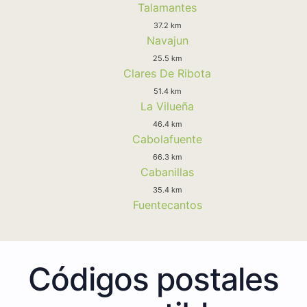
Talamantes
37.2 km
Navajun
25.5 km
Clares De Ribota
51.4 km
La Vilueña
46.4 km
Cabolafuente
66.3 km
Cabanillas
35.4 km
Fuentecantos
Códigos postales