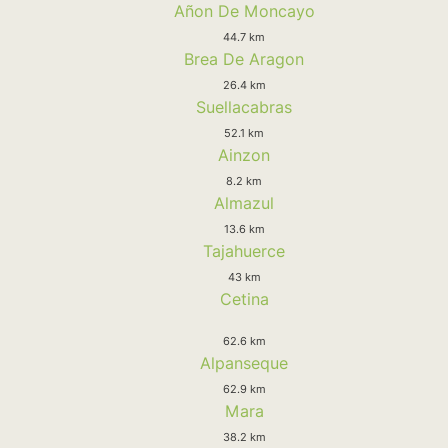
Añon De Moncayo
44.7 km
Brea De Aragon
26.4 km
Suellacabras
52.1 km
Ainzon
8.2 km
Almazul
13.6 km
Tajahuerce
43 km
Cetina
62.6 km
Alpanseque
62.9 km
Mara
38.2 km