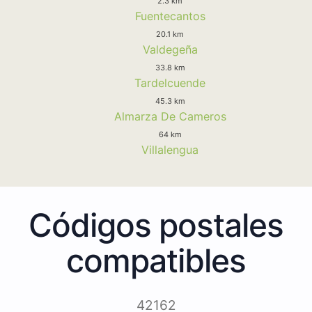
2.3 km
Fuentecantos
20.1 km
Valdegeña
33.8 km
Tardelcuende
45.3 km
Almarza De Cameros
64 km
Villalengua
Códigos postales
compatibles
42162