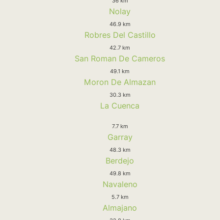
36 km
Nolay
46.9 km
Robres Del Castillo
42.7 km
San Roman De Cameros
49.1 km
Moron De Almazan
30.3 km
La Cuenca
7.7 km
Garray
48.3 km
Berdejo
49.8 km
Navaleno
5.7 km
Almajano