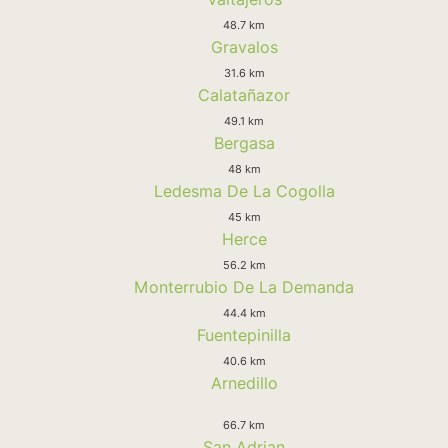
48.7 km
Gravalos
31.6 km
Calatañazor
49.1 km
Bergasa
48 km
Ledesma De La Cogolla
45 km
Herce
56.2 km
Monterrubio De La Demanda
44.4 km
Fuentepinilla
40.6 km
Arnedillo
66.7 km
San Adrian