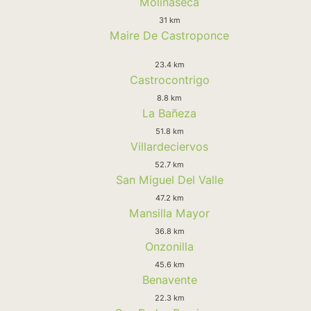
Molinaseca
31 km
Maire De Castroponce
23.4 km
Castrocontrigo
8.8 km
La Bañeza
51.8 km
Villardeciervos
52.7 km
San Miguel Del Valle
47.2 km
Mansilla Mayor
36.8 km
Onzonilla
45.6 km
Benavente
22.3 km