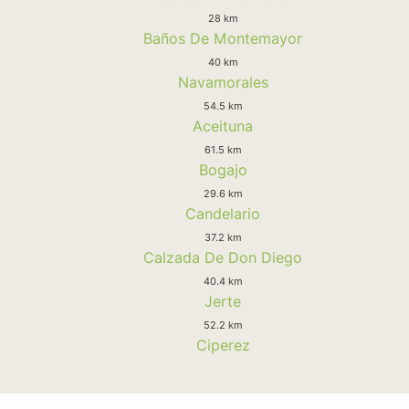
28 km
Baños De Montemayor
40 km
Navamorales
54.5 km
Aceituna
61.5 km
Bogajo
29.6 km
Candelario
37.2 km
Calzada De Don Diego
40.4 km
Jerte
52.2 km
Ciperez