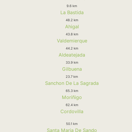
9.6 km
La Bastida
48.2 km
Ahigal
43.8 km
Valdemierque
44.2 km
Aldeatejada
33.9 km
Gilbuena
23.7 km
Sanchon De La Sagrada
65.3 km
Moriñigo
62.4 km
Cordovilla
50.1 km
Santa Maria De Sando