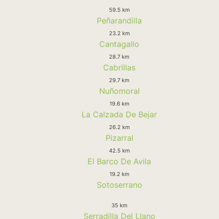
59.5 km
Peñarandilla
23.2 km
Cantagallo
28.7 km
Cabrillas
29.7 km
Nuñomoral
19.6 km
La Calzada De Bejar
26.2 km
Pizarral
42.5 km
El Barco De Avila
19.2 km
Sotoserrano
35 km
Serradilla Del Llano