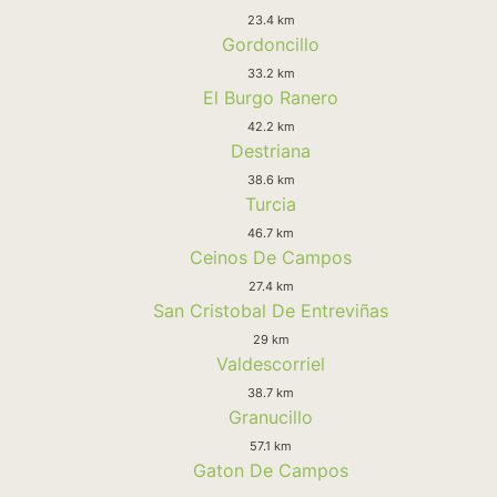
23.4 km
Gordoncillo
33.2 km
El Burgo Ranero
42.2 km
Destriana
38.6 km
Turcia
46.7 km
Ceinos De Campos
27.4 km
San Cristobal De Entreviñas
29 km
Valdescorriel
38.7 km
Granucillo
57.1 km
Gaton De Campos