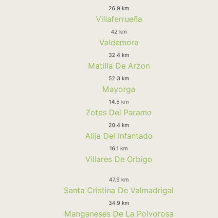
26.9 km
Villaferrueña
42 km
Valdemora
32.4 km
Matilla De Arzon
52.3 km
Mayorga
14.5 km
Zotes Del Paramo
20.4 km
Alija Del Infantado
16.1 km
Villares De Orbigo
47.9 km
Santa Cristina De Valmadrigal
34.9 km
Manganeses De La Polvorosa