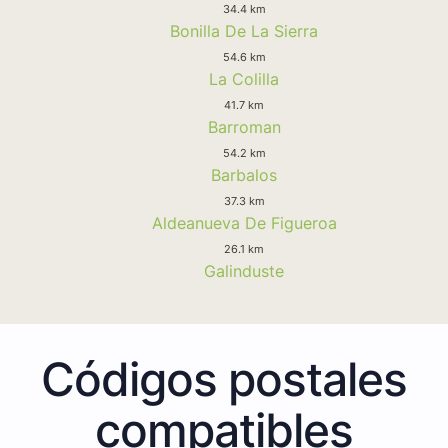
34.4 km
Bonilla De La Sierra
54.6 km
La Colilla
41.7 km
Barroman
54.2 km
Barbalos
37.3 km
Aldeanueva De Figueroa
26.1 km
Galinduste
Códigos postales
compatibles