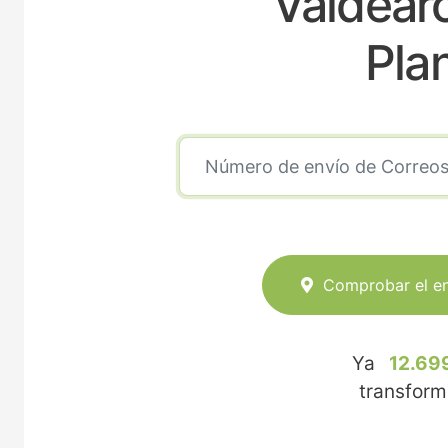
Valdear
Pla
Comprobar el e
Ya
12.69
transfor