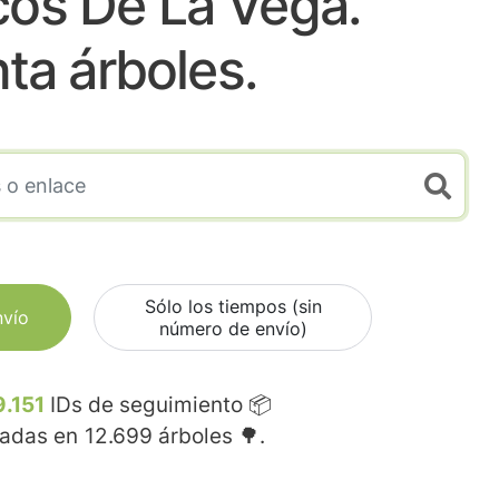
cos De La Vega.
nta árboles.
Sólo los tiempos (sin
nvío
número de envío)
9.151
IDs de seguimiento 📦
madas en
12.699
árboles 🌳.