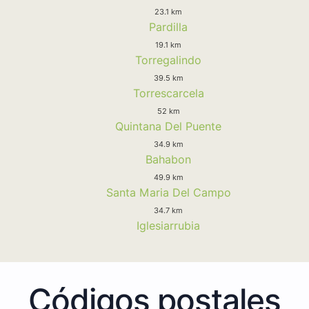
23.1 km
Pardilla
19.1 km
Torregalindo
39.5 km
Torrescarcela
52 km
Quintana Del Puente
34.9 km
Bahabon
49.9 km
Santa Maria Del Campo
34.7 km
Iglesiarrubia
Códigos postales