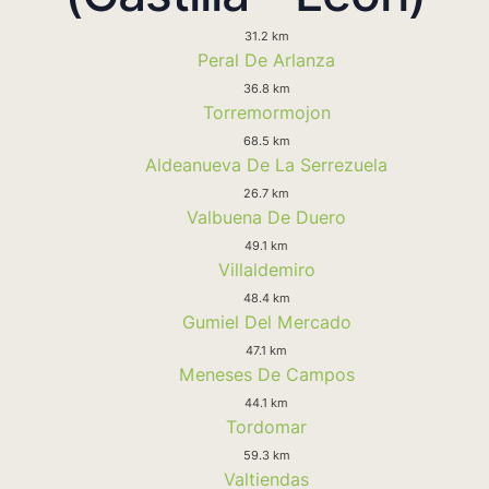
31.2 km
Peral De Arlanza
36.8 km
Torremormojon
68.5 km
Aldeanueva De La Serrezuela
26.7 km
Valbuena De Duero
49.1 km
Villaldemiro
48.4 km
Gumiel Del Mercado
47.1 km
Meneses De Campos
44.1 km
Tordomar
59.3 km
Valtiendas