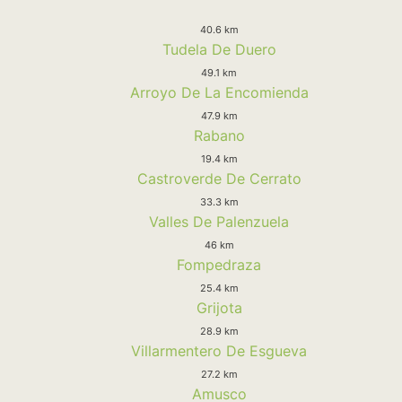
40.6 km
Tudela De Duero
49.1 km
Arroyo De La Encomienda
47.9 km
Rabano
19.4 km
Castroverde De Cerrato
33.3 km
Valles De Palenzuela
46 km
Fompedraza
25.4 km
Grijota
28.9 km
Villarmentero De Esgueva
27.2 km
Amusco