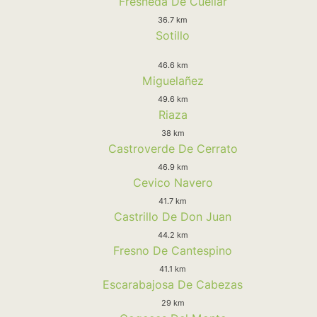
Fresneda De Cuellar
36.7 km
Sotillo
46.6 km
Miguelañez
49.6 km
Riaza
38 km
Castroverde De Cerrato
46.9 km
Cevico Navero
41.7 km
Castrillo De Don Juan
44.2 km
Fresno De Cantespino
41.1 km
Escarabajosa De Cabezas
29 km