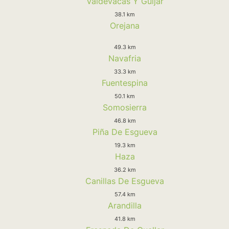
Valdevacas Y Guijar
38.1 km
Orejana
49.3 km
Navafria
33.3 km
Fuentespina
50.1 km
Somosierra
46.8 km
Piña De Esgueva
19.3 km
Haza
36.2 km
Canillas De Esgueva
57.4 km
Arandilla
41.8 km