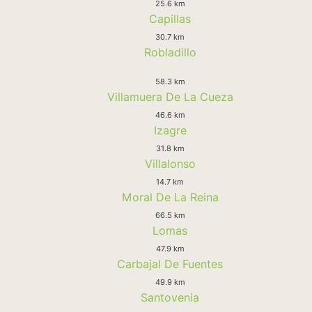
25.6 km
Capillas
30.7 km
Robladillo
58.3 km
Villamuera De La Cueza
46.6 km
Izagre
31.8 km
Villalonso
14.7 km
Moral De La Reina
66.5 km
Lomas
47.9 km
Carbajal De Fuentes
49.9 km
Santovenia