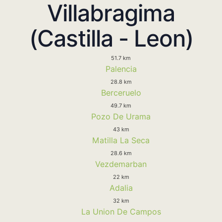
Villabragima
(Castilla - Leon)
51.7 km
Palencia
28.8 km
Berceruelo
49.7 km
Pozo De Urama
43 km
Matilla La Seca
28.6 km
Vezdemarban
22 km
Adalia
32 km
La Union De Campos