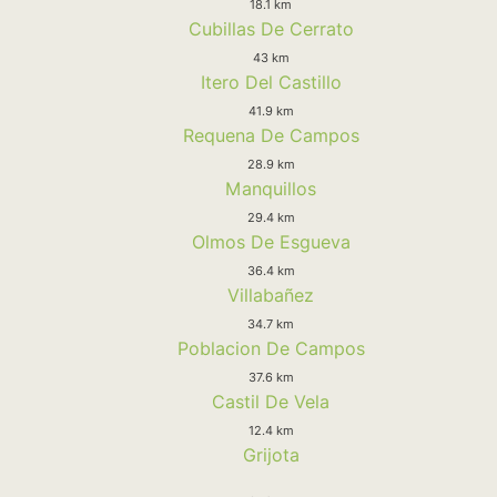
18.1 km
Cubillas De Cerrato
43 km
Itero Del Castillo
41.9 km
Requena De Campos
28.9 km
Manquillos
29.4 km
Olmos De Esgueva
36.4 km
Villabañez
34.7 km
Poblacion De Campos
37.6 km
Castil De Vela
12.4 km
Grijota