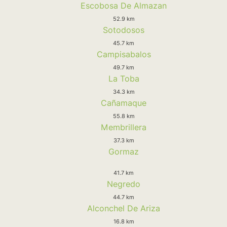
Escobosa De Almazan
52.9 km
Sotodosos
45.7 km
Campisabalos
49.7 km
La Toba
34.3 km
Cañamaque
55.8 km
Membrillera
37.3 km
Gormaz
41.7 km
Negredo
44.7 km
Alconchel De Ariza
16.8 km