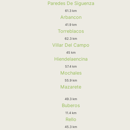
Paredes De Siguenza
61.3 km
Arbancon
41.9 km
Torreblacos
62.3 km
Villar Del Campo
45 km
Hiendelaencina
57.4 km
Mochales
55.9 km
Mazarete
49.3 km
Buberos
11.4 km
Rello
45.3 km