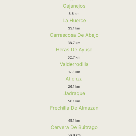
Gajanejos
8.6 km
La Huerce
33.1 km
Carrascosa De Abajo
38.7 km
Heras De Ayuso
52.7 km
Valderrodilla
17.3 km
Atienza
26.1 km
Jadraque
56.1 km
Frechilla De Almazan
45.1 km
Cervera De Buitrago
56.8 km