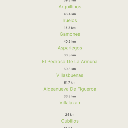
39.8 km
Arquillinos
46.4 km
Iruelos
15.2 km
Gamones
40.2 km
Aspariegos
66.3 km
El Pedroso De La Armuña
69.8 km
Villasbuenas
51.7 km
Aldeanueva De Figueroa
33.8 km
Villalazan
24 km
Cubillos