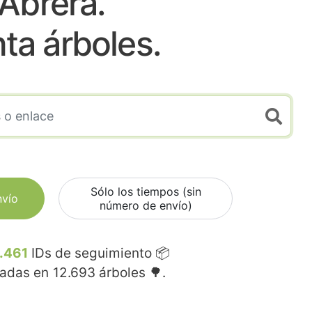
Abrera.
nta árboles.
Sólo los tiempos (sin
nvío
número de envío)
.461
IDs de seguimiento 📦
madas en
12.693
árboles 🌳.