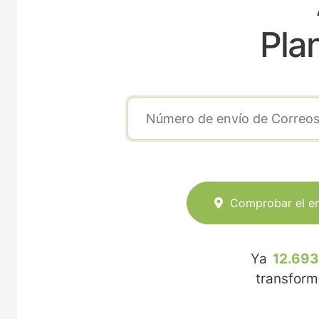
Pla
Comprobar el e
Ya
12.693
transfor