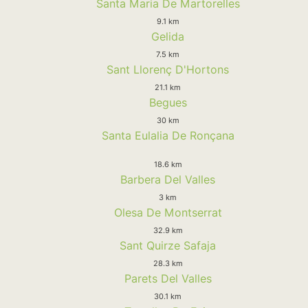
Santa Maria De Martorelles
9.1 km
Gelida
7.5 km
Sant Llorenç D'Hortons
21.1 km
Begues
30 km
Santa Eulalia De Ronçana
18.6 km
Barbera Del Valles
3 km
Olesa De Montserrat
32.9 km
Sant Quirze Safaja
28.3 km
Parets Del Valles
30.1 km