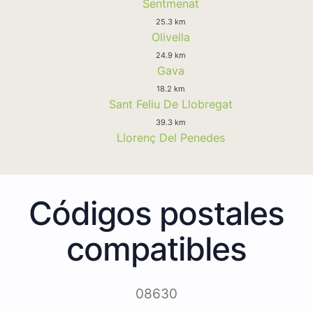
Sentmenat
25.3 km
Olivella
24.9 km
Gava
18.2 km
Sant Feliu De Llobregat
39.3 km
Llorenç Del Penedes
Códigos postales
compatibles
08630