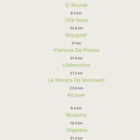
El Rourell
8.5 km
Vila-Seca
33.8 km
Margalef
31 km
Vilanova De Prades
31.4 km
Ulldemolins
27.2 km
La Morera De Montsant
23.6 km
Alcover
6.4 km
Riudoms
19.3 km
Vilaplana
31.3 km