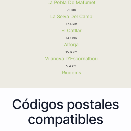
La Pobla De Mafumet
7.1 km
La Selva Del Camp
17.4 km
El Catllar
14.1 km
Alforja
15.6 km
Vilanova D'Escornalbou
5.4 km
Riudoms
Códigos postales
compatibles