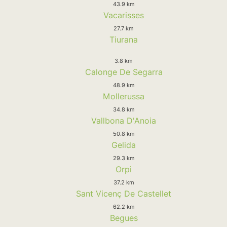
43.9 km
Vacarisses
27.7 km
Tiurana
3.8 km
Calonge De Segarra
48.9 km
Mollerussa
34.8 km
Vallbona D'Anoia
50.8 km
Gelida
29.3 km
Orpi
37.2 km
Sant Vicenç De Castellet
62.2 km
Begues