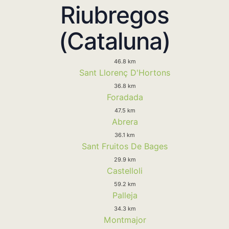
Riubregos
(Cataluna)
46.8 km
Sant Llorenç D'Hortons
36.8 km
Foradada
47.5 km
Abrera
36.1 km
Sant Fruitos De Bages
29.9 km
Castelloli
59.2 km
Palleja
34.3 km
Montmajor