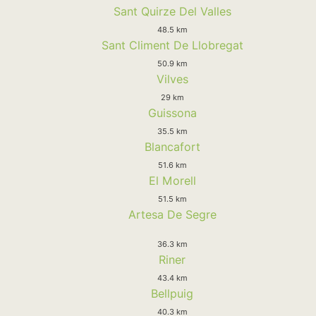
Sant Quirze Del Valles
48.5 km
Sant Climent De Llobregat
50.9 km
Vilves
29 km
Guissona
35.5 km
Blancafort
51.6 km
El Morell
51.5 km
Artesa De Segre
36.3 km
Riner
43.4 km
Bellpuig
40.3 km