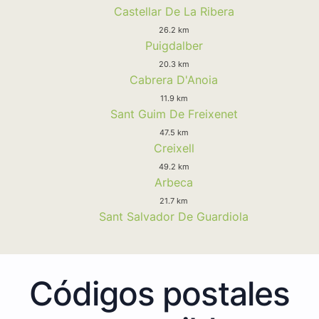
Castellar De La Ribera
26.2 km
Puigdalber
20.3 km
Cabrera D'Anoia
11.9 km
Sant Guim De Freixenet
47.5 km
Creixell
49.2 km
Arbeca
21.7 km
Sant Salvador De Guardiola
Códigos postales