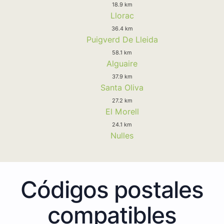
18.9 km
Llorac
36.4 km
Puigverd De Lleida
58.1 km
Alguaire
37.9 km
Santa Oliva
27.2 km
El Morell
24.1 km
Nulles
Códigos postales
compatibles