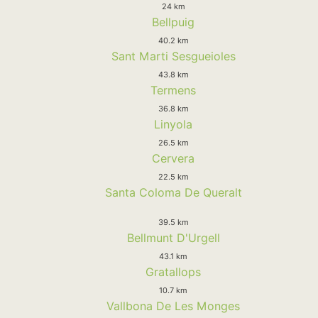
24 km
Bellpuig
40.2 km
Sant Marti Sesgueioles
43.8 km
Termens
36.8 km
Linyola
26.5 km
Cervera
22.5 km
Santa Coloma De Queralt
39.5 km
Bellmunt D'Urgell
43.1 km
Gratallops
10.7 km
Vallbona De Les Monges