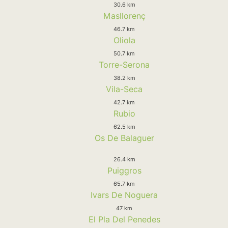
30.6 km
Masllorenç
46.7 km
Oliola
50.7 km
Torre-Serona
38.2 km
Vila-Seca
42.7 km
Rubio
62.5 km
Os De Balaguer
26.4 km
Puiggros
65.7 km
Ivars De Noguera
47 km
El Pla Del Penedes