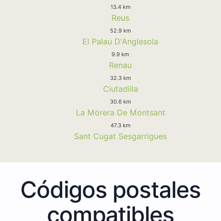
13.4 km
Reus
52.9 km
El Palau D'Anglesola
9.9 km
Renau
32.3 km
Ciutadilla
30.6 km
La Morera De Montsant
47.3 km
Sant Cugat Sesgarrigues
Códigos postales
compatibles