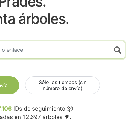
Prades.
nta árboles.
Sólo los tiempos (sin
nvío
número de envío)
.106
IDs de seguimiento 📦
madas en
12.697
árboles 🌳.