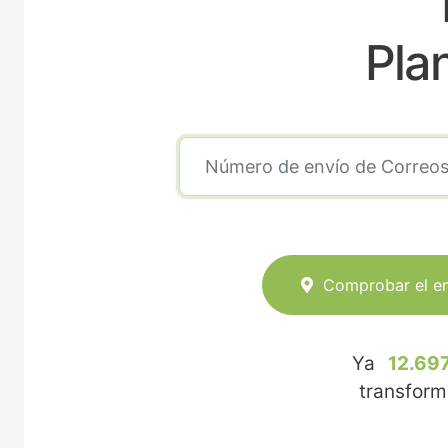
Pla
Comprobar el e
Ya
12.697
transfor