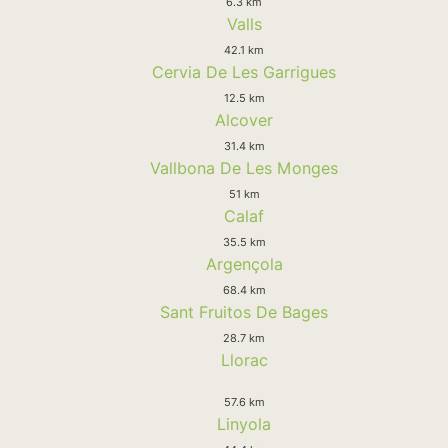
6.3 km
Valls
42.1 km
Cervia De Les Garrigues
12.5 km
Alcover
31.4 km
Vallbona De Les Monges
51 km
Calaf
35.5 km
Argençola
68.4 km
Sant Fruitos De Bages
28.7 km
Llorac
57.6 km
Linyola