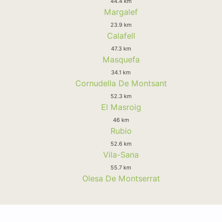
44.4 km
Margalef
23.9 km
Calafell
47.3 km
Masquefa
34.1 km
Cornudella De Montsant
52.3 km
El Masroig
46 km
Rubio
52.6 km
Vila-Sana
55.7 km
Olesa De Montserrat