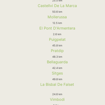
25.5 km
Castellvi De La Marca
50.6 km
Mollerussa
12.5 km
El Pont D'Armentera
2.6 km
Puigpelat
45.8 km
Pratdip
48.3 km
Bellaguarda
42.4 km
Sitges
49.8 km
La Bisbal De Falset
24.6 km
Vimbodi