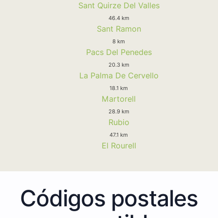
Sant Quirze Del Valles
46.4 km
Sant Ramon
8 km
Pacs Del Penedes
20.3 km
La Palma De Cervello
18.1 km
Martorell
28.9 km
Rubio
47.1 km
El Rourell
Códigos postales