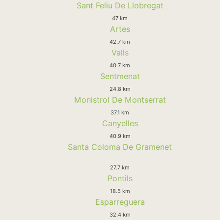
Sant Feliu De Llobregat
47 km
Artes
42.7 km
Valls
40.7 km
Sentmenat
24.8 km
Monistrol De Montserrat
37.1 km
Canyelles
40.9 km
Santa Coloma De Gramenet
27.7 km
Pontils
18.5 km
Esparreguera
32.4 km