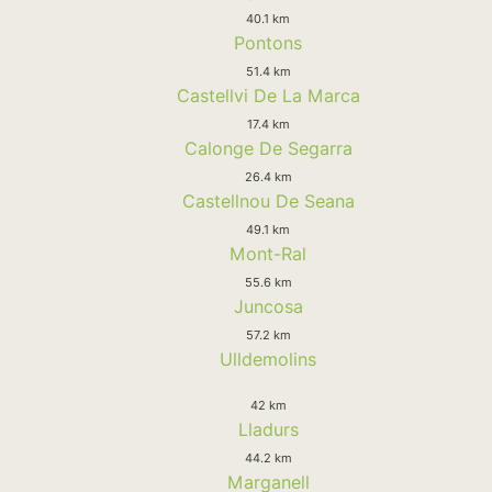
40.1 km
Pontons
51.4 km
Castellvi De La Marca
17.4 km
Calonge De Segarra
26.4 km
Castellnou De Seana
49.1 km
Mont-Ral
55.6 km
Juncosa
57.2 km
Ulldemolins
42 km
Lladurs
44.2 km
Marganell