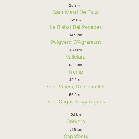
26.9 km
Sant Marti De Tous
52 km
La Bisbal Del Penedes
14.5 km
Puigverd D'Agramunt
46.1 km
Vallclara
58.7 km
Tremp
49.2 km
Sant Vicenç De Castellet
56.9 km
Sant Cugat Sesgarrigues
6.1 km
Cervera
51.8 km
Capafonts