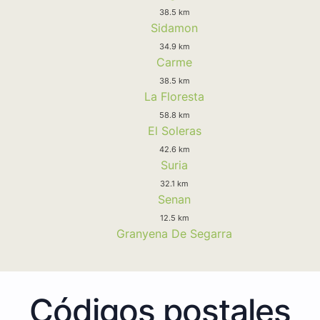
38.5 km
Sidamon
34.9 km
Carme
38.5 km
La Floresta
58.8 km
El Soleras
42.6 km
Suria
32.1 km
Senan
12.5 km
Granyena De Segarra
Códigos postales