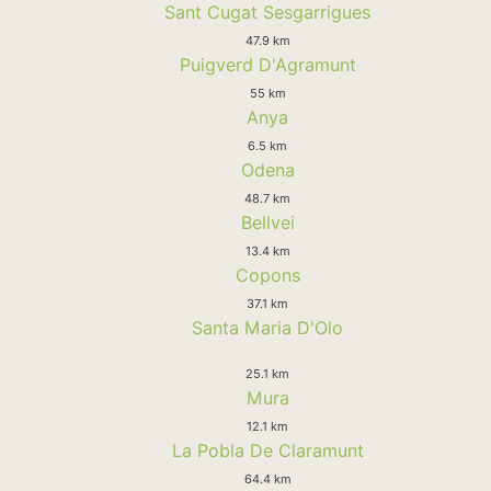
Sant Cugat Sesgarrigues
47.9 km
Puigverd D'Agramunt
55 km
Anya
6.5 km
Odena
48.7 km
Bellvei
13.4 km
Copons
37.1 km
Santa Maria D'Olo
25.1 km
Mura
12.1 km
La Pobla De Claramunt
64.4 km