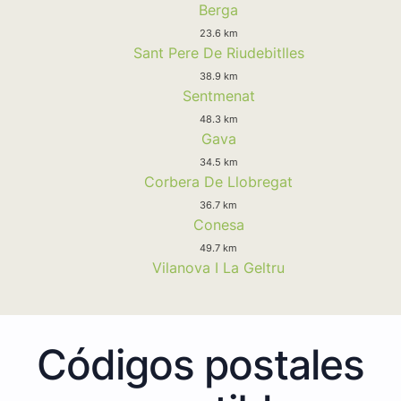
Berga
23.6 km
Sant Pere De Riudebitlles
38.9 km
Sentmenat
48.3 km
Gava
34.5 km
Corbera De Llobregat
36.7 km
Conesa
49.7 km
Vilanova I La Geltru
Códigos postales