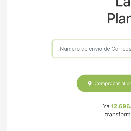
La
Pla
Comprobar el e
Ya
12.696
transfor