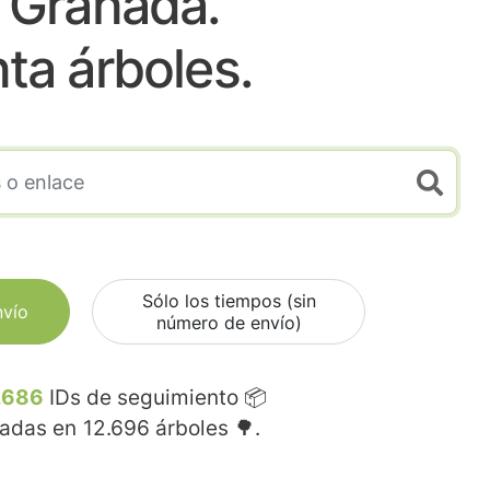
 Granada.
nta árboles.
Sólo los tiempos (sin
nvío
número de envío)
.686
IDs de seguimiento 📦
madas en
12.696
árboles 🌳.