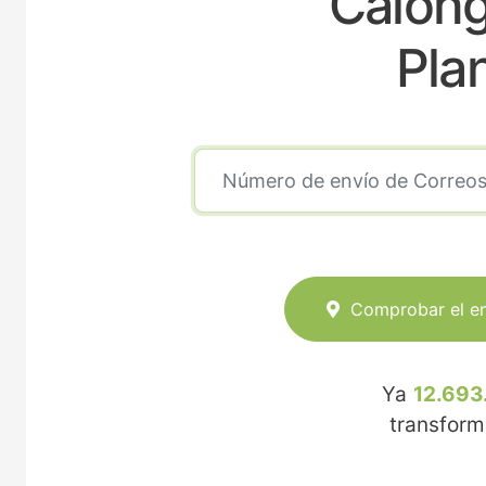
Calong
Pla
Comprobar el e
Ya
12.693
transfor