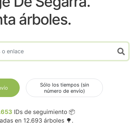
e De Segarra.
nta árboles.
Sólo los tiempos (sin
nvío
número de envío)
.653
IDs de seguimiento 📦
madas en
12.693
árboles 🌳.