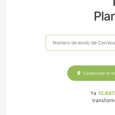
Pla
Comprobar el e
Ya
12.697
transfor