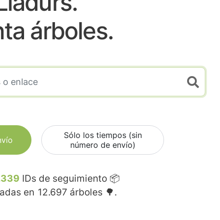
Lladurs.
nta árboles.
Sólo los tiempos (sin
nvío
número de envío)
.339
IDs de seguimiento 📦
madas en
12.697
árboles 🌳.