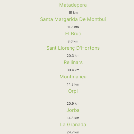
Matadepera
15 km
Santa Margarida De Montbui
11.3 km
El Bruc
8.6 km
Sant Llorenç D'Hortons
20.3 km
Rellinars
30.4 km
Montmaneu
14.3 km
Orpi
20.9 km
Jorba
14.8 km
La Granada
24.7 km