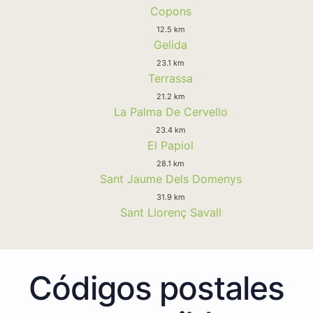
Copons
12.5 km
Gelida
23.1 km
Terrassa
21.2 km
La Palma De Cervello
23.4 km
El Papiol
28.1 km
Sant Jaume Dels Domenys
31.9 km
Sant Llorenç Savall
Códigos postales