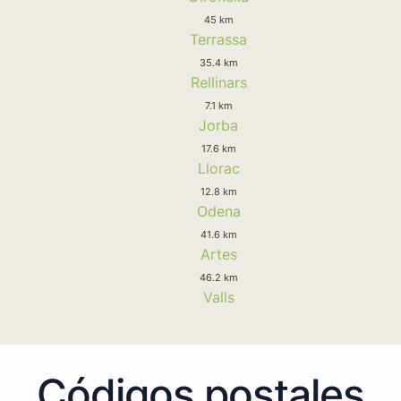
45 km
Terrassa
35.4 km
Rellinars
7.1 km
Jorba
17.6 km
Llorac
12.8 km
Odena
41.6 km
Artes
46.2 km
Valls
Códigos postales