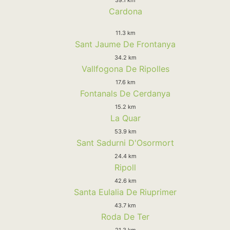
Cardona
11.3 km
Sant Jaume De Frontanya
34.2 km
Vallfogona De Ripolles
17.6 km
Fontanals De Cerdanya
15.2 km
La Quar
53.9 km
Sant Sadurni D'Osormort
24.4 km
Ripoll
42.6 km
Santa Eulalia De Riuprimer
43.7 km
Roda De Ter
21.3 km