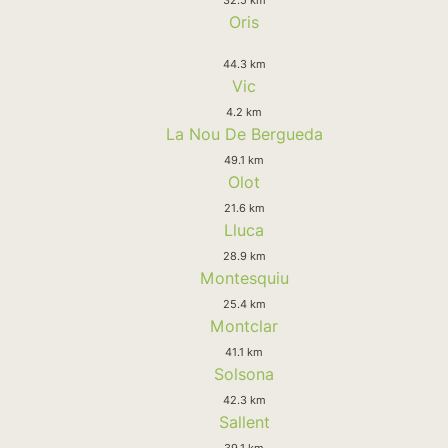
Oris
44.3 km
Vic
4.2 km
La Nou De Bergueda
49.1 km
Olot
21.6 km
Lluca
28.9 km
Montesquiu
25.4 km
Montclar
41.1 km
Solsona
42.3 km
Sallent
39.1 km