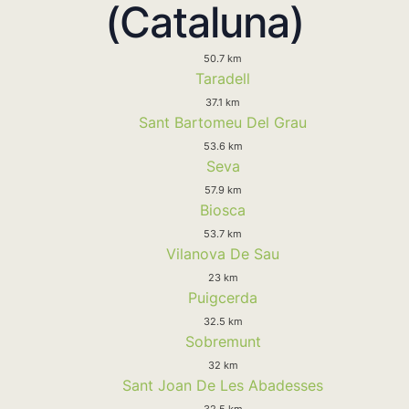
(Cataluna)
50.7 km
Taradell
37.1 km
Sant Bartomeu Del Grau
53.6 km
Seva
57.9 km
Biosca
53.7 km
Vilanova De Sau
23 km
Puigcerda
32.5 km
Sobremunt
32 km
Sant Joan De Les Abadesses
32.5 km