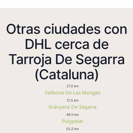
Otras ciudades con
DHL cerca de
Tarroja De Segarra
(Cataluna)
27.2 km
Vallbona De Les Monges
12.5 km
Granyena De Segarra
49.5 km
Puigpelat
52.2 km