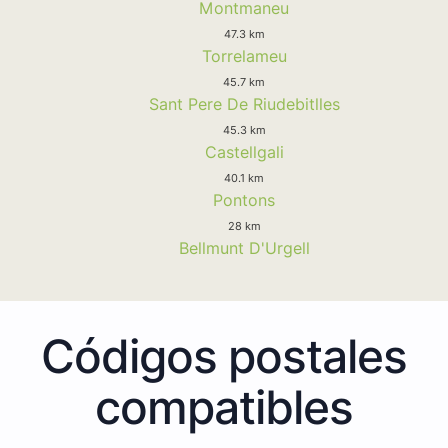
Montmaneu
47.3 km
Torrelameu
45.7 km
Sant Pere De Riudebitlles
45.3 km
Castellgali
40.1 km
Pontons
28 km
Bellmunt D'Urgell
Códigos postales
compatibles