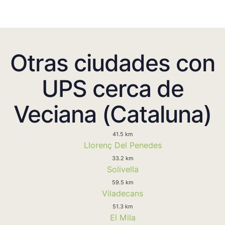
Otras ciudades con
UPS cerca de
Veciana (Cataluna)
41.5 km
Llorenç Del Penedes
33.2 km
Solivella
59.5 km
Viladecans
51.3 km
El Mila