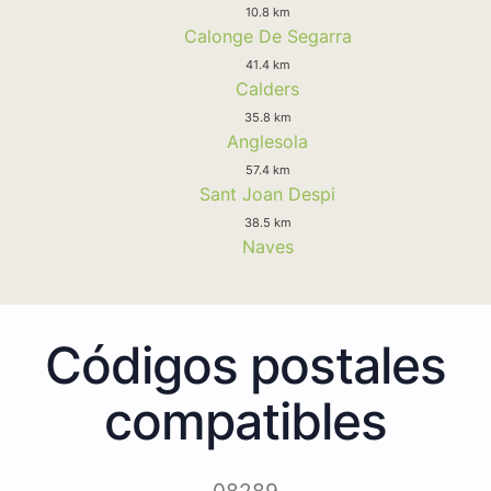
10.8 km
Calonge De Segarra
41.4 km
Calders
35.8 km
Anglesola
57.4 km
Sant Joan Despi
38.5 km
Naves
Códigos postales
compatibles