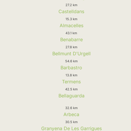
27.2 km
Castelldans
15.3 km
Almacelles
43.1 km
Benabarre
27.8 km
Bellmunt D'Urgell
54.6 km
Barbastro
13.8 km
Termens
42.5 km
Bellaguarda
32.6 km
Arbeca
30.5 km
Granyena De Les Garrigues