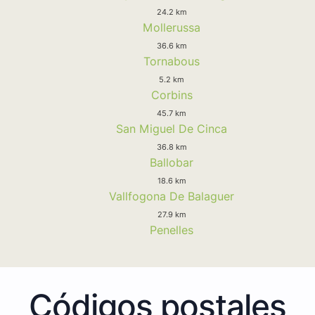
24.2 km
Mollerussa
36.6 km
Tornabous
5.2 km
Corbins
45.7 km
San Miguel De Cinca
36.8 km
Ballobar
18.6 km
Vallfogona De Balaguer
27.9 km
Penelles
Códigos postales