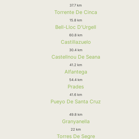
37.7 km
Torrente De Cinca
15.8 km
Bell-Lloc D'Urgell
60.8 km
Castillazuelo
30.4 km
Castellnou De Seana
41.2 km
Alfantega
54.4 km
Prades
41.6 km
Pueyo De Santa Cruz
49.8 km
Granyanella
22 km
Torres De Segre