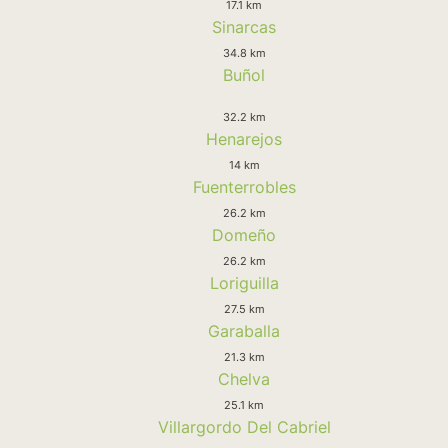
17.1 km
Sinarcas
34.8 km
Buñol
32.2 km
Henarejos
14 km
Fuenterrobles
26.2 km
Domeño
26.2 km
Loriguilla
27.5 km
Garaballa
21.3 km
Chelva
25.1 km
Villargordo Del Cabriel