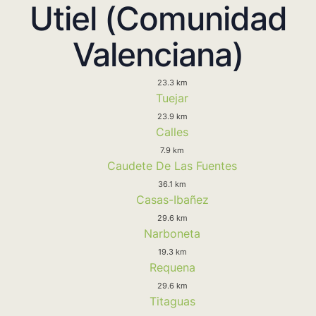
Utiel (Comunidad
Valenciana)
23.3 km
Tuejar
23.9 km
Calles
7.9 km
Caudete De Las Fuentes
36.1 km
Casas-Ibañez
29.6 km
Narboneta
19.3 km
Requena
29.6 km
Titaguas