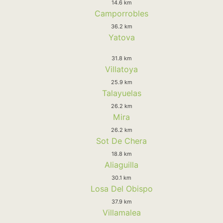
14.6 km
Camporrobles
36.2 km
Yatova
31.8 km
Villatoya
25.9 km
Talayuelas
26.2 km
Mira
26.2 km
Sot De Chera
18.8 km
Aliaguilla
30.1 km
Losa Del Obispo
37.9 km
Villamalea