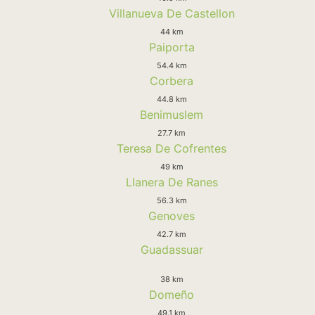
Villanueva De Castellon
44 km
Paiporta
54.4 km
Corbera
44.8 km
Benimuslem
27.7 km
Teresa De Cofrentes
49 km
Llanera De Ranes
56.3 km
Genoves
42.7 km
Guadassuar
38 km
Domeño
49.1 km