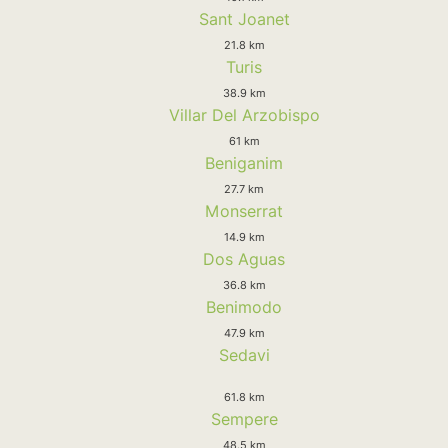
Sant Joanet
21.8 km
Turis
38.9 km
Villar Del Arzobispo
61 km
Beniganim
27.7 km
Monserrat
14.9 km
Dos Aguas
36.8 km
Benimodo
47.9 km
Sedavi
61.8 km
Sempere
48.5 km