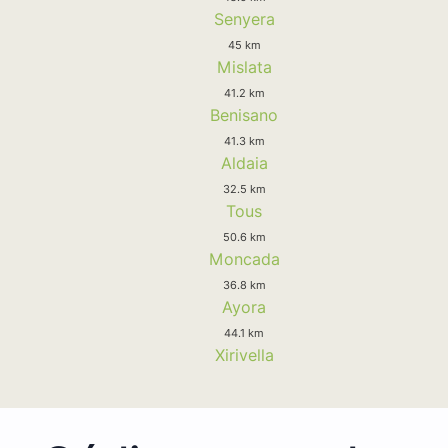
Senyera
45 km
Mislata
41.2 km
Benisano
41.3 km
Aldaia
32.5 km
Tous
50.6 km
Moncada
36.8 km
Ayora
44.1 km
Xirivella