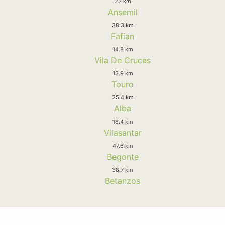
23 km
Ansemil
38.3 km
Fafian
14.8 km
Vila De Cruces
13.9 km
Touro
25.4 km
Alba
16.4 km
Vilasantar
47.6 km
Begonte
38.7 km
Betanzos