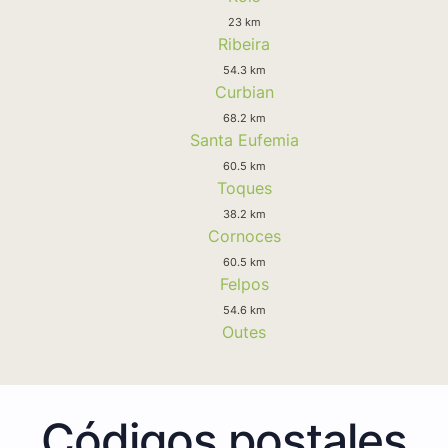
23 km
Ribeira
54.3 km
Curbian
68.2 km
Santa Eufemia
60.5 km
Toques
38.2 km
Cornoces
60.5 km
Felpos
54.6 km
Outes
Códigos postales