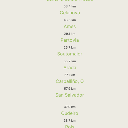
53.4 km
Celanova
46.6 km
Ames
29.1 km
Partovia
26.7 km
Soutomaior
55.2 km
Arada
27.1 km
Carballiño, O
57.9 km
San Salvador
47.9 km
Cudeiro
38.7 km
Rois